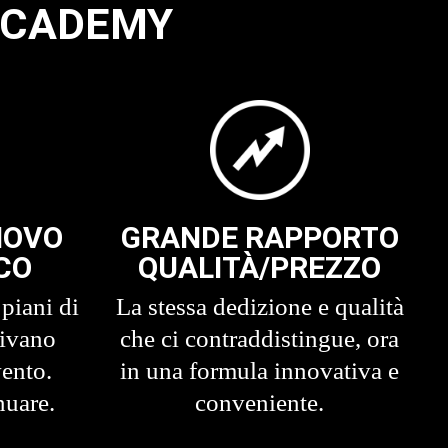
ACADEMY
NOVO
GRANDE RAPPORTO
CO
QUALITÀ/PREZZO
 piani di
La stessa dedizione e qualità
tivano
che ci contraddistingue, ora
vento.
in una formula innovativa e
nuare.
conveniente.