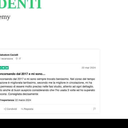
DENTI
demy