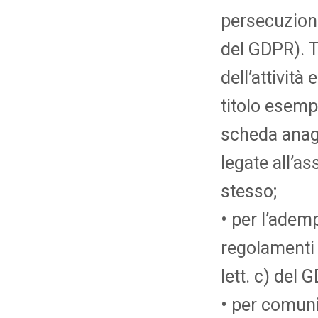
persecuzione 
del GDPR). T
dell’attività
titolo esemp
scheda anagr
legate all’as
stesso;
• per l’adem
regolamenti a
lett. c) del 
• per comuni