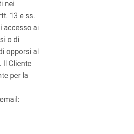
i nei
tt. 13 e ss.
di accesso ai
si o di
i opporsi al
 Il Cliente
nte per la
 email: