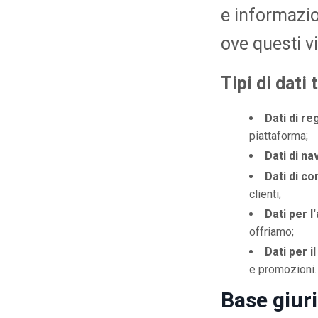
e informazion
ove questi v
Tipi di dati 
Dati di re
piattaforma;
Dati di n
Dati di co
clienti;
Dati per l
offriamo;
Dati per i
e promozioni.
Base giur