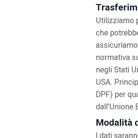
Trasferime
Utilizziamo 
che potrebber
assicuriamo 
normativa sul
negli Stati 
USA. Princip
DPF) per qua
dall'Unione 
Modalità 
I dati sarann