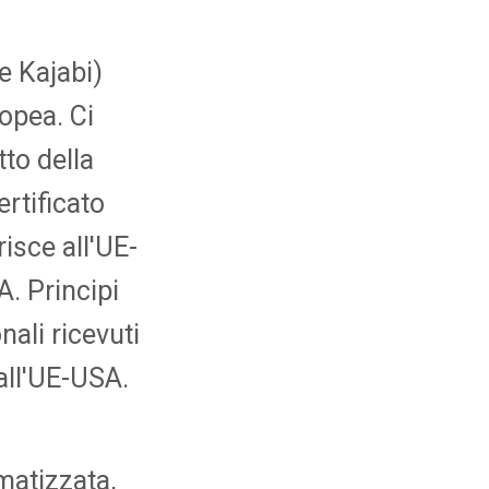
e Kajabi)
ropea. Ci
to della
ertificato
isce all'UE-
A. Principi
nali ricevuti
all'UE-USA.
omatizzata,