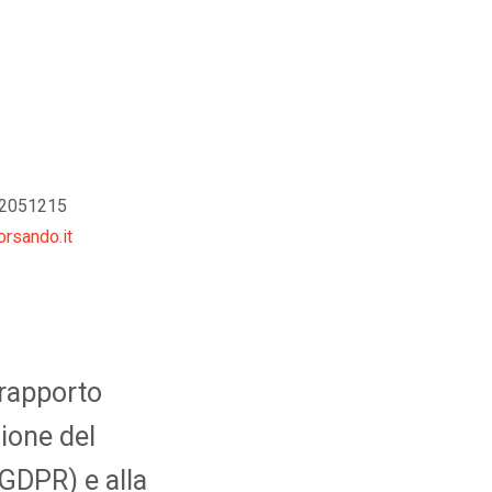
452051215
rsando.it
 rapporto
zione del
l GDPR) e alla