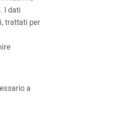
 I dati
 trattati per
nire
essario a
e