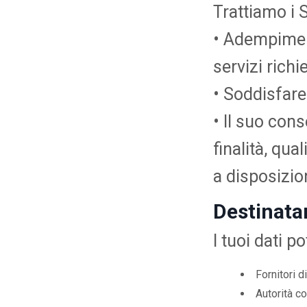
Trattiamo i 
• Adempiment
servizi richi
• Soddisfare
• Il suo con
finalità, qua
a disposizi
Destinatar
I tuoi dati 
Fornitori d
Autorità c