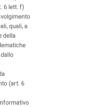
6 lett. f)
 svolgimento
li, quali, a
e della
oblematiche
 dallo
da
to (art. 6
 informativo