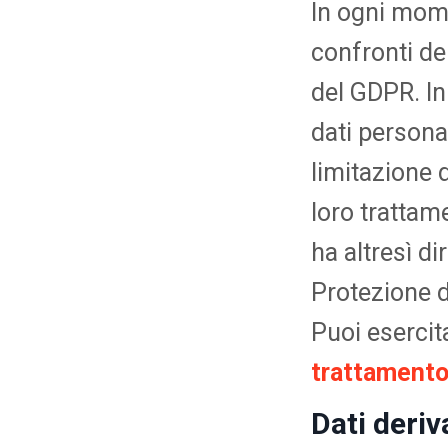
In ogni momen
confronti del
del GDPR. In 
dati personal
limitazione 
loro trattamen
ha altresì di
Protezione d
Puoi esercita
trattamento
Dati deriv