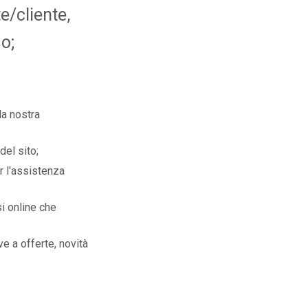
e/cliente,
o;
la nostra
del sito;
r l'assistenza
si online che
ve a offerte, novità