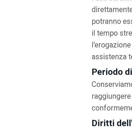
direttamente 
potranno esse
il tempo st
l’erogazione 
assistenza t
Periodo di
Conserviamo 
raggiungere l
conformement
Diritti de