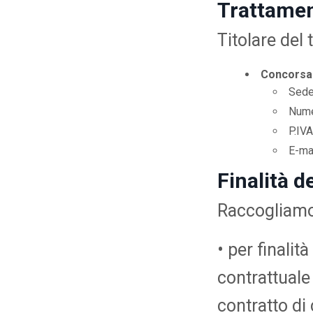
Trattame
Titolare del 
Concorsan
Sede
Nume
P.IV
E-mai
Finalità d
Raccogliamo 
• per finali
contrattuale
contratto di 