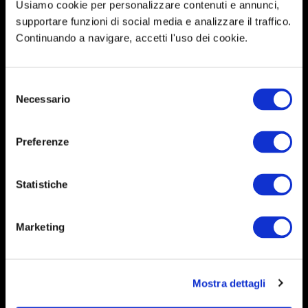
contenuto formativo a portata di
Usiamo cookie per personalizzare contenuti e annunci,
supportare funzioni di social media e analizzare il traffico.
mano.
Continuando a navigare, accetti l'uso dei cookie.
S
Necessario
e
l
e
Preferenze
RICCO CATALOGO
z
i
Catalogo corsi curato dai docenti
o
Statistiche
esperti del settore. Sempre
n
e
Marketing
aggiornato, sempre al passo con
d
e
le esigenze dei candidati.
l
Mostra dettagli
c
o