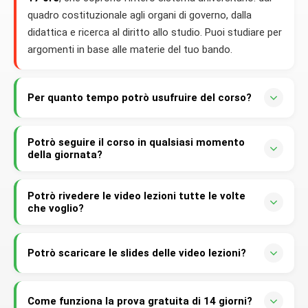
quadro costituzionale agli organi di governo, dalla
didattica e ricerca al diritto allo studio. Puoi studiare per
argomenti in base alle materie del tuo bando.
Per quanto tempo potrò usufruire del corso?
Potrai usufruire del corso per
tutta la durata del tuo
Potrò seguire il corso in qualsiasi momento
piano di iscrizione ad Academy
. Finché sei iscritto,
della giornata?
hai accesso illimitato a tutte le lezioni, in qualsiasi
momento.
Certo! Puoi fruire del corso
in qualsiasi momento
,
Potrò rivedere le video lezioni tutte le volte
semplicemente collegandoti ad Academy ed accedendo
che voglio?
con il tuo account. Da pc, tablet o smartphone, 24 ore
su 24.
Certo! Potrai rivedere le lezioni
tutte le volte che
vorrai e su tutti i tuoi dispositivi
. Ideale per ripassare
Potrò scaricare le slides delle video lezioni?
i concetti più difficili o rinfrescare la memoria prima del
Certo! Le
slides in formato PDF
sono scaricabili
concorso.
direttamente dalla piattaforma. Comodissime per
Come funziona la prova gratuita di 14 giorni?