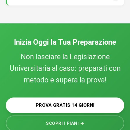
ripassare anche offline, in treno o in pausa pranzo.
Puoi iscriverti gratuitamente e accedere a
tutti i corsi
di Academy per 14 giorni senza inserire alcuna
carta di credito
. È il modo più semplice per capire se
Academy fa per te —
senza rischiare nulla
.
Inizia Oggi la Tua Preparazione
Non lasciare la Legislazione
Universitaria al caso: preparati con
metodo e supera la prova!
PROVA GRATIS 14 GIORNI
SCOPRI I PIANI →