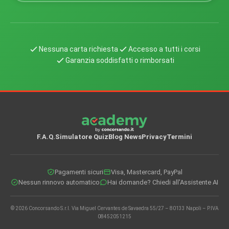
Nessuna carta richiesta
Accesso a tutti i corsi
Garanzia soddisfatti o rimborsati
F.A.Q.
Simulatore Quiz
Blog News
Privacy
Termini
Pagamenti sicuri
Visa, Mastercard, PayPal
Nessun rinnovo automatico
Hai domande? Chiedi all'Assistente AI
© 2026 Concorsando S.r.l. Via Miguel Cervantes de Savaedra 55/27 – 80133 Napoli – P.IVA
08452051215