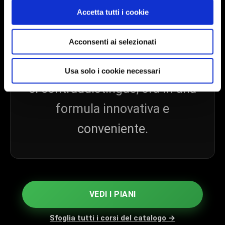
n
Accetta tutti i cookie
s
e
Acconsenti ai selezionati
n
GRANDE RAPPORTO QUALITÀ/PREZZO
s
La stessa dedizione e qualità che
o
Usa solo i cookie necessari
ci contraddistingue, ora in una
formula innovativa e
conveniente.
VEDI I PIANI
Sfoglia tutti i corsi del catalogo →