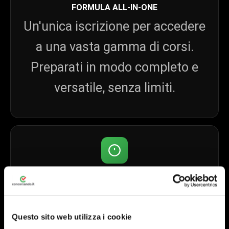
FORMULA ALL-IN-ONE
Un'unica iscrizione per accedere
a una vasta gamma di corsi.
Preparati in modo completo e
versatile, senza limiti.
NESSUN ABBONAMENTO
Nessun rinnovo automatico,
nessuna sorpresa. Solo il miglior
Questo sito web utilizza i cookie