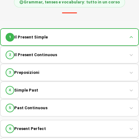
Grammar, tenses e vocabulary: tutto in un corso
Il Present Simple
1
Il Present Continuous
2
Preposizioni
3
Simple Past
4
Past Continuous
5
Present Perfect
6