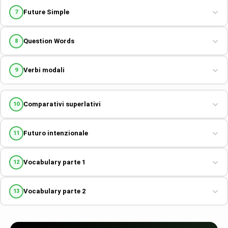
Future Simple
7
Question Words
8
Verbi modali
9
Comparativi superlativi
10
Futuro intenzionale
11
Vocabulary parte 1
12
Vocabulary parte 2
13