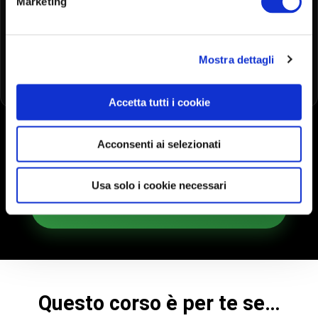
Marketing
La stessa dedizione e qualità che ci
contraddistingue, ora in una formula
Mostra dettagli
innovativa e conveniente.
Accetta tutti i cookie
Acconsenti ai selezionati
MOSTRAMI GLI ALTRI CORSI
Usa solo i cookie necessari
MOSTRAMI I PIANI DI ISCRIZIONE!
Questo corso è per te se…