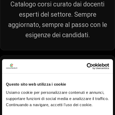
Catalogo corsi curato dai docenti
esperti del settore. Sempre
aggiornato, sempre al passo con le
esigenze dei candidati.
Questo sito web utilizza i cookie
GRANDE RAPPORTO QUALITÀ/PREZZO
Usiamo cookie per personalizzare contenuti e annunci,
supportare funzioni di social media e analizzare il traffico.
La stessa dedizione e qualità che ci
Continuando a navigare, accetti l'uso dei cookie.
contraddistingue, ora in una formula