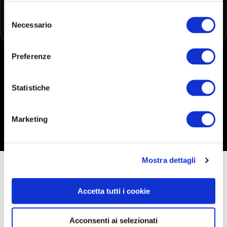
innovativa e conveniente.
Selezione
Necessario
del
consenso
Preferenze
MOSTRAMI GLI ALTRI CORSI
Statistiche
MOSTRAMI I PIANI DI ISCRIZIONE!
Marketing
Mostra dettagli
Questo corso è per te se…
Accetta tutti i cookie
Riconosci una di queste situazioni?
Acconsenti ai selezionati