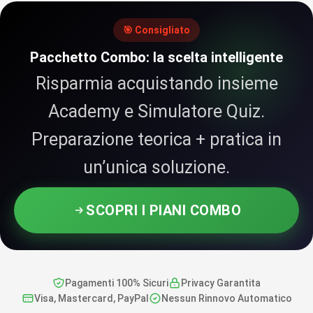
🎯 Consigliato
Pacchetto Combo: la scelta intelligente
Risparmia acquistando insieme
Academy e Simulatore Quiz.
Preparazione teorica + pratica in
un’unica soluzione.
SCOPRI I PIANI COMBO
Pagamenti 100% Sicuri
Privacy Garantita
Visa, Mastercard, PayPal
Nessun Rinnovo Automatico