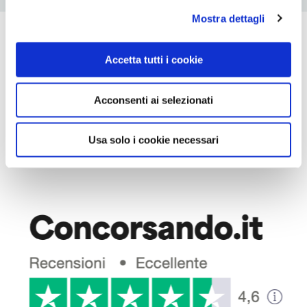
Mostra dettagli
PAROLA AI NOSTRI
Accetta tutti i cookie
STUDENTI
Acconsenti ai selezionati
Fidati delle opinioni di chi ha già
provato Academy
Usa solo i cookie necessari