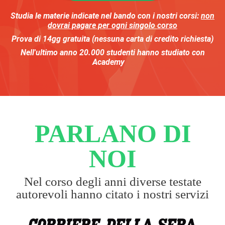
Studia le materie indicate nel bando
con i nostri corsi:
non
dovrai pagare per ogni singolo corso
Prova di 14gg gratuita (nessuna carta di credito richiesta)
Nell'ultimo anno
20.000
studenti
hanno studiato con
Academy
PARLANO DI
NOI
Nel corso degli anni diverse testate
autorevoli hanno citato i nostri servizi