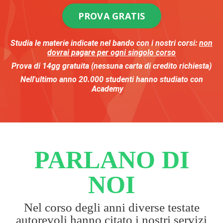
PROVA GRATIS
Studia le materie indicate nel bando
con i nostri corsi:
non
dovrai pagare per ogni singolo corso
Prova di 14gg gratuita (nessuna carta di credito richiesta)
Nell'ultimo anno
20.000
studenti
hanno studiato con
Academy
PARLANO DI
NOI
Nel corso degli anni diverse testate
autorevoli hanno citato i nostri servizi