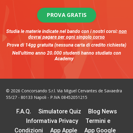
PROVA GRATIS
Studia le materie indicate nel bando
con i nostri corsi:
non
dovrai pagare per ogni singolo corso
Prova di 14gg gratuita (nessuna carta di credito richiesta)
Nell'ultimo anno
20.000
studenti
hanno studiato con
Academy
© 2026 Concorsando S.r.l. Via Miguel Cervantes de Savaedra
55/27 - 80133 Napoli - P.IVA 08452051215
F.A.Q.
Simulatore Quiz
Blog News
Informativa Privacy
Termini e
Condizioni
App Apple
App Google