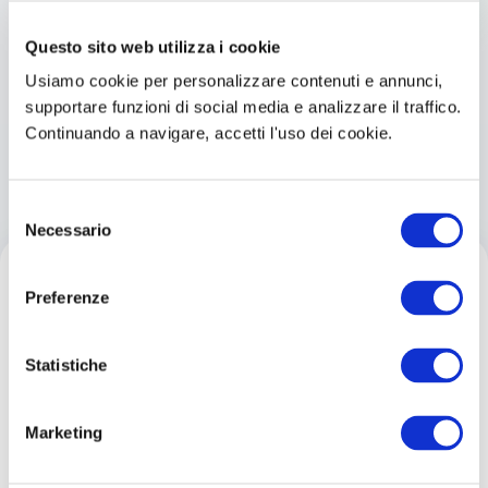
Simulatore Quiz
Questo sito web utilizza i cookie
La combinazione vincente scelta dalla
Usiamo cookie per personalizzare contenuti e annunci,
supportare funzioni di social media e analizzare il traffico.
maggior parte dei candidati che
Continuando a navigare, accetti l'uso dei cookie.
superano il concorso
Selezione
Necessario
del
consenso
Preferenze
Statistiche
Academy
Impara la teoria
Marketing