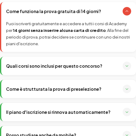
Come funziona la prova gratuita di 14 giorni?
Puoi iscriverti gratuitamente e accedere a tutti i corsi di Academy
per
14 giorni senza inserire alcuna carta di credito
. Alla fine del
periodo di prova, potrai decidere se continuare con uno dei nostri
piani d'iscrizione.
Quali corsi sono inclusi per questo concorso?
Academy include corsi su tutte le materie della prova di
preselezione:
matematica, geometria, storia, geografia,
Come è strutturata la prova di preselezione?
grammatica italiana, logica e informatica
. Hai accesso anche
all'intero catalogo di oltre 80 corsi.
La prova consiste in
120 quiz a risposta multipla in 120 minuti
(matematica, cultura generale, lingua italiana, logica e
Il piano d'iscrizione si rinnova automaticamente?
informatica). Per tutti i dettagli consulta la
guida completa
.
No, non ci sono rinnovi automatici.
Alla scadenza del tuo piano,
l'accesso si disattiva automaticamente. Sei tu a decidere se
Posso studiare anche da mobile?