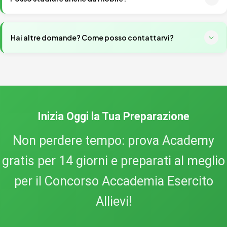
rinnovare, senza sorprese.
Certo! La piattaforma Academy è
completamente responsive e
ottimizzata per tutti i dispositivi
. Puoi studiare comodamente
Hai altre domande? Come posso contattarvi?
da smartphone, tablet o computer in qualsiasi momento.
Il nostro team è sempre a tua
disposizione! Puoi contattarci
tramite la nostra
pagina contatti
.
Inizia Oggi la Tua Preparazione
Rispondiamo solitamente entro 24
Non perdere tempo: prova Academy
ore lavorative.
gratis per 14 giorni e preparati al meglio
per il Concorso Accademia Esercito
Allievi!