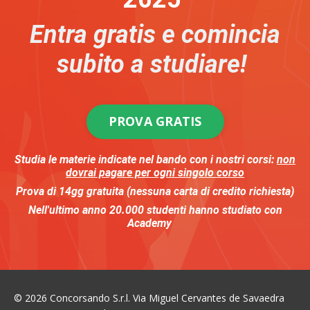
Entra gratis e comincia
subito a studiare!
PROVA GRATIS
Studia le materie indicate nel bando
con i nostri corsi:
non
dovrai pagare per ogni singolo corso
Prova di 14gg gratuita (nessuna carta di credito richiesta)
Nell'ultimo anno
20.000
studenti
hanno studiato con
Academy
© 2026 Concorsando S.r.l. Via Miguel Cervantes de Savaedra