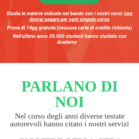
Studia le materie indicate nel bando
con i nostri corsi:
non
dovrai pagare per ogni singolo corso
Prova di 14gg gratuita (nessuna carta di credito richiesta)
Nell'ultimo anno
20.000
studenti
hanno studiato con
Academy
PARLANO DI
NOI
Nel corso degli anni diverse testate
autorevoli hanno citato i nostri servizi